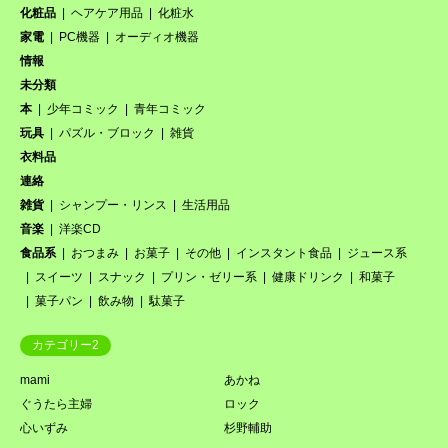
化粧品
ヘアケア用品
化粧水
家電
PC機器
オーディオ機器
情報
未分類
本
少年コミック
青年コミック
玩具
パズル・ブロック
雑貨
衣料品
連絡
雑貨
シャンプー・リンス
生活用品
音楽
洋楽CD
食品系
おつまみ
お菓子
その他
インスタント食品
ジュース系
スイーツ
スナック
プリン・ゼリー系
健康ドリンク
和菓子
菓子パン
飲み物
駄菓子
カテゴリー2
mami
あかね
ぐうたら主婦
ロック
心いずみ
杉野輔助