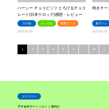
ハーシー チョコビッツ とろけるチョコ
焼きチー
レート(日本ケロッグ)感想・レビュー
その他
心いずみ
概要リンク
菓子パン
2020.02.05
2020.02.05
1
2
3
4
5
6
…
70

カテゴリー
アクセサリー
ベルト
腕時計