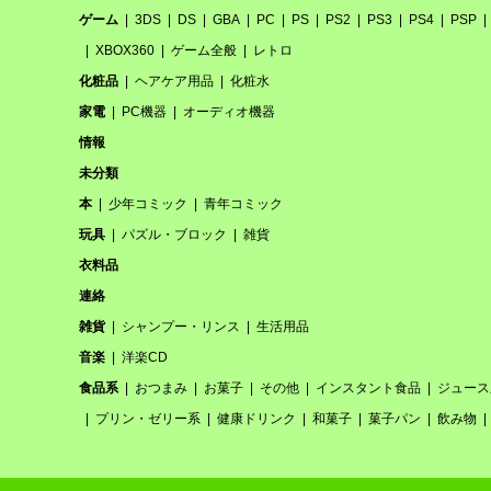
ゲーム
3DS
DS
GBA
PC
PS
PS2
PS3
PS4
PSP
XBOX360
ゲーム全般
レトロ
化粧品
ヘアケア用品
化粧水
家電
PC機器
オーディオ機器
情報
未分類
本
少年コミック
青年コミック
玩具
パズル・ブロック
雑貨
衣料品
連絡
雑貨
シャンプー・リンス
生活用品
音楽
洋楽CD
食品系
おつまみ
お菓子
その他
インスタント食品
ジュース
プリン・ゼリー系
健康ドリンク
和菓子
菓子パン
飲み物