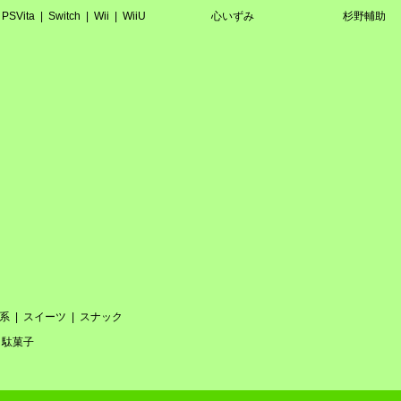
PSVita
Switch
Wii
WiiU
心いずみ
杉野輔助
系
スイーツ
スナック
駄菓子