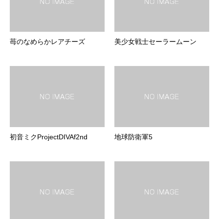
苺のなめらかレアチーズ
美少女戦士セーラームーン
初音ミクProjectDIVAf2nd
地球防衛軍5