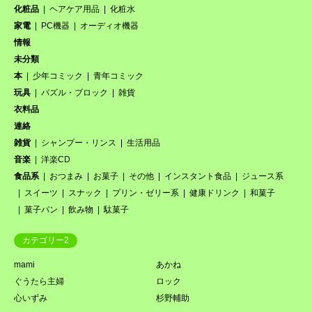
化粧品
ヘアケア用品
化粧水
家電
PC機器
オーディオ機器
情報
未分類
本
少年コミック
青年コミック
玩具
パズル・ブロック
雑貨
衣料品
連絡
雑貨
シャンプー・リンス
生活用品
音楽
洋楽CD
食品系
おつまみ
お菓子
その他
インスタント食品
ジュース系
スイーツ
スナック
プリン・ゼリー系
健康ドリンク
和菓子
菓子パン
飲み物
駄菓子
カテゴリー2
mami
あかね
ぐうたら主婦
ロック
心いずみ
杉野輔助