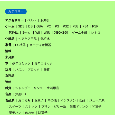
カテゴリー
アクセサリー
ベルト
腕時計
ゲーム
3DS
DS
GBA
PC
PS
PS2
PS3
PS4
PSP
PSVita
Switch
Wii
WiiU
XBOX360
ゲーム全般
レトロ
化粧品
ヘアケア用品
化粧水
家電
PC機器
オーディオ機器
情報
未分類
本
少年コミック
青年コミック
玩具
パズル・ブロック
雑貨
衣料品
連絡
雑貨
シャンプー・リンス
生活用品
音楽
洋楽CD
食品系
おつまみ
お菓子
その他
インスタント食品
ジュース系
スイーツ
スナック
プリン・ゼリー系
健康ドリンク
和菓子
菓子パン
飲み物
駄菓子