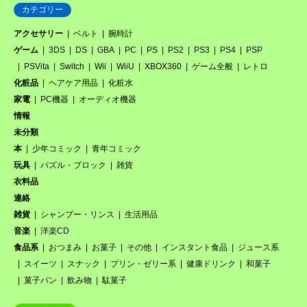
カテゴリー
アクセサリー
ベルト
腕時計
ゲーム
3DS
DS
GBA
PC
PS
PS2
PS3
PS4
PSP
PSVita
Switch
Wii
WiiU
XBOX360
ゲーム全般
レトロ
化粧品
ヘアケア用品
化粧水
家電
PC機器
オーディオ機器
情報
未分類
本
少年コミック
青年コミック
玩具
パズル・ブロック
雑貨
衣料品
連絡
雑貨
シャンプー・リンス
生活用品
音楽
洋楽CD
食品系
おつまみ
お菓子
その他
インスタント食品
ジュース系
スイーツ
スナック
プリン・ゼリー系
健康ドリンク
和菓子
菓子パン
飲み物
駄菓子