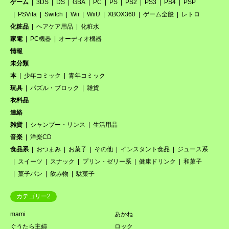
ゲーム
3DS
DS
GBA
PC
PS
PS2
PS3
PS4
PSP
PSVita
Switch
Wii
WiiU
XBOX360
ゲーム全般
レトロ
化粧品
ヘアケア用品
化粧水
家電
PC機器
オーディオ機器
情報
未分類
本
少年コミック
青年コミック
玩具
パズル・ブロック
雑貨
衣料品
連絡
雑貨
シャンプー・リンス
生活用品
音楽
洋楽CD
食品系
おつまみ
お菓子
その他
インスタント食品
ジュース系
スイーツ
スナック
プリン・ゼリー系
健康ドリンク
和菓子
菓子パン
飲み物
駄菓子
カテゴリー2
mami
あかね
ぐうたら主婦
ロック