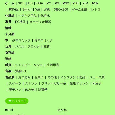
ゲーム
3DS
DS
GBA
PC
PS
PS2
PS3
PS4
PSP
PSVita
Switch
Wii
WiiU
XBOX360
ゲーム全般
レトロ
化粧品
ヘアケア用品
化粧水
家電
PC機器
オーディオ機器
情報
未分類
本
少年コミック
青年コミック
玩具
パズル・ブロック
雑貨
衣料品
連絡
雑貨
シャンプー・リンス
生活用品
音楽
洋楽CD
食品系
おつまみ
お菓子
その他
インスタント食品
ジュース系
スイーツ
スナック
プリン・ゼリー系
健康ドリンク
和菓子
菓子パン
飲み物
駄菓子
カテゴリー2
mami
あかね