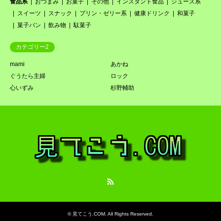
食品系
おつまみ
お菓子
その他
インスタント食品
ジュース系
スイーツ
スナック
プリン・ゼリー系
健康ドリンク
和菓子
菓子パン
飲み物
駄菓子
カテゴリー2
mami
あかね
ぐうたら主婦
ロック
心いずみ
杉野輔助
RSS
©
見てこう.COM
. All Rights Reserved.