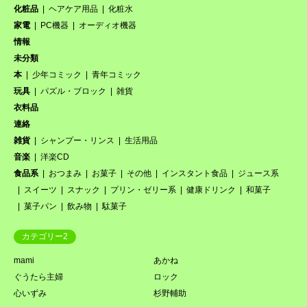
化粧品
ヘアケア用品
化粧水
家電
PC機器
オーディオ機器
情報
未分類
本
少年コミック
青年コミック
玩具
パズル・ブロック
雑貨
衣料品
連絡
雑貨
シャンプー・リンス
生活用品
音楽
洋楽CD
食品系
おつまみ
お菓子
その他
インスタント食品
ジュース系
スイーツ
スナック
プリン・ゼリー系
健康ドリンク
和菓子
菓子パン
飲み物
駄菓子
カテゴリー2
mami
あかね
ぐうたら主婦
ロック
心いずみ
杉野輔助