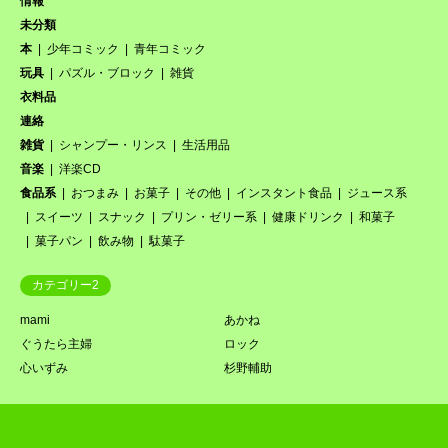
情報
未分類
本
少年コミック
青年コミック
玩具
パズル・ブロック
雑貨
衣料品
連絡
雑貨
シャンプー・リンス
生活用品
音楽
洋楽CD
食品系
おつまみ
お菓子
その他
インスタント食品
ジュース系
スイーツ
スナック
プリン・ゼリー系
健康ドリンク
和菓子
菓子パン
飲み物
駄菓子
カテゴリー2
mami
あかね
ぐうたら主婦
ロック
心いずみ
杉野輔助