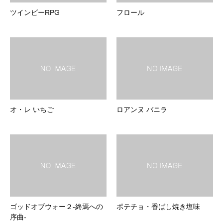
ツインビーRPG
フロール
オ・レ いちご
ロアンヌ バニラ
ゴッドオブウォー２-終焉への
ポテチョ・香ばし焼き塩味
序曲-