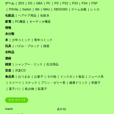
ゲーム
3DS
DS
GBA
PC
PS
PS2
PS3
PS4
PSP
PSVita
Switch
Wii
WiiU
XBOX360
ゲーム全般
レトロ
化粧品
ヘアケア用品
化粧水
家電
PC機器
オーディオ機器
情報
未分類
本
少年コミック
青年コミック
玩具
パズル・ブロック
雑貨
衣料品
連絡
雑貨
シャンプー・リンス
生活用品
音楽
洋楽CD
食品系
おつまみ
お菓子
その他
インスタント食品
ジュース系
スイーツ
スナック
プリン・ゼリー系
健康ドリンク
和菓子
菓子パン
飲み物
駄菓子
カテゴリー2
mami
あかね