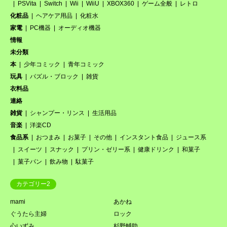
PSVita
Switch
Wii
WiiU
XBOX360
ゲーム全般
レトロ
化粧品
ヘアケア用品
化粧水
家電
PC機器
オーディオ機器
情報
未分類
本
少年コミック
青年コミック
玩具
パズル・ブロック
雑貨
衣料品
連絡
雑貨
シャンプー・リンス
生活用品
音楽
洋楽CD
食品系
おつまみ
お菓子
その他
インスタント食品
ジュース系
スイーツ
スナック
プリン・ゼリー系
健康ドリンク
和菓子
菓子パン
飲み物
駄菓子
カテゴリー2
mami
あかね
ぐうたら主婦
ロック
心いずみ
杉野輔助