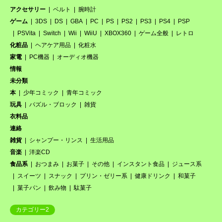
アクセサリー
ベルト
腕時計
ゲーム
3DS
DS
GBA
PC
PS
PS2
PS3
PS4
PSP
PSVita
Switch
Wii
WiiU
XBOX360
ゲーム全般
レトロ
化粧品
ヘアケア用品
化粧水
家電
PC機器
オーディオ機器
情報
未分類
本
少年コミック
青年コミック
玩具
パズル・ブロック
雑貨
衣料品
連絡
雑貨
シャンプー・リンス
生活用品
音楽
洋楽CD
食品系
おつまみ
お菓子
その他
インスタント食品
ジュース系
スイーツ
スナック
プリン・ゼリー系
健康ドリンク
和菓子
菓子パン
飲み物
駄菓子
カテゴリー2