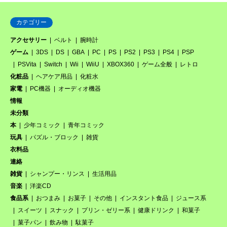
カテゴリー
アクセサリー
ベルト
腕時計
ゲーム
3DS
DS
GBA
PC
PS
PS2
PS3
PS4
PSP
PSVita
Switch
Wii
WiiU
XBOX360
ゲーム全般
レトロ
化粧品
ヘアケア用品
化粧水
家電
PC機器
オーディオ機器
情報
未分類
本
少年コミック
青年コミック
玩具
パズル・ブロック
雑貨
衣料品
連絡
雑貨
シャンプー・リンス
生活用品
音楽
洋楽CD
食品系
おつまみ
お菓子
その他
インスタント食品
ジュース系
スイーツ
スナック
プリン・ゼリー系
健康ドリンク
和菓子
菓子パン
飲み物
駄菓子