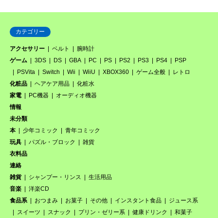
カテゴリー
アクセサリー
ベルト
腕時計
ゲーム
3DS
DS
GBA
PC
PS
PS2
PS3
PS4
PSP
PSVita
Switch
Wii
WiiU
XBOX360
ゲーム全般
レトロ
化粧品
ヘアケア用品
化粧水
家電
PC機器
オーディオ機器
情報
未分類
本
少年コミック
青年コミック
玩具
パズル・ブロック
雑貨
衣料品
連絡
雑貨
シャンプー・リンス
生活用品
音楽
洋楽CD
食品系
おつまみ
お菓子
その他
インスタント食品
ジュース系
スイーツ
スナック
プリン・ゼリー系
健康ドリンク
和菓子