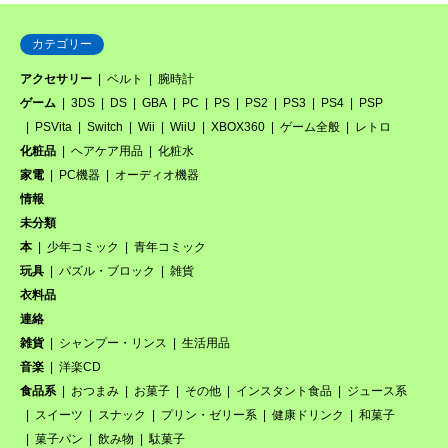
カテゴリー
アクセサリー
ベルト
腕時計
ゲーム
3DS
DS
GBA
PC
PS
PS2
PS3
PS4
PSP
PSVita
Switch
Wii
WiiU
XBOX360
ゲーム全般
レトロ
化粧品
ヘアケア用品
化粧水
家電
PC機器
オーディオ機器
情報
未分類
本
少年コミック
青年コミック
玩具
パズル・ブロック
雑貨
衣料品
連絡
雑貨
シャンプー・リンス
生活用品
音楽
洋楽CD
食品系
おつまみ
お菓子
その他
インスタント食品
ジュース系
スイーツ
スナック
プリン・ゼリー系
健康ドリンク
和菓子
菓子パン
飲み物
駄菓子