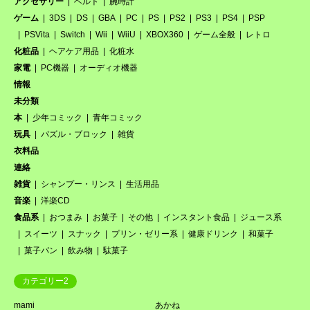
アクセサリー
ベルト
腕時計
ゲーム
3DS
DS
GBA
PC
PS
PS2
PS3
PS4
PSP
PSVita
Switch
Wii
WiiU
XBOX360
ゲーム全般
レトロ
化粧品
ヘアケア用品
化粧水
家電
PC機器
オーディオ機器
情報
未分類
本
少年コミック
青年コミック
玩具
パズル・ブロック
雑貨
衣料品
連絡
雑貨
シャンプー・リンス
生活用品
音楽
洋楽CD
食品系
おつまみ
お菓子
その他
インスタント食品
ジュース系
スイーツ
スナック
プリン・ゼリー系
健康ドリンク
和菓子
菓子パン
飲み物
駄菓子
カテゴリー2
mami
あかね