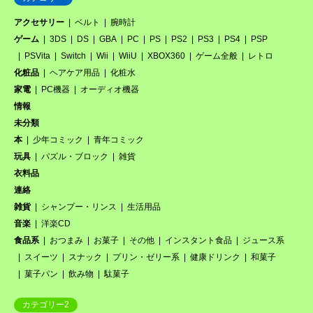
アクセサリー
ベルト
腕時計
ゲーム
3DS
DS
GBA
PC
PS
PS2
PS3
PS4
PSP
PSVita
Switch
Wii
WiiU
XBOX360
ゲーム全般
レトロ
化粧品
ヘアケア用品
化粧水
家電
PC機器
オーディオ機器
情報
未分類
本
少年コミック
青年コミック
玩具
パズル・ブロック
雑貨
衣料品
連絡
雑貨
シャンプー・リンス
生活用品
音楽
洋楽CD
食品系
おつまみ
お菓子
その他
インスタント食品
ジュース系
スイーツ
スナック
プリン・ゼリー系
健康ドリンク
和菓子
菓子パン
飲み物
駄菓子
カテゴリー2