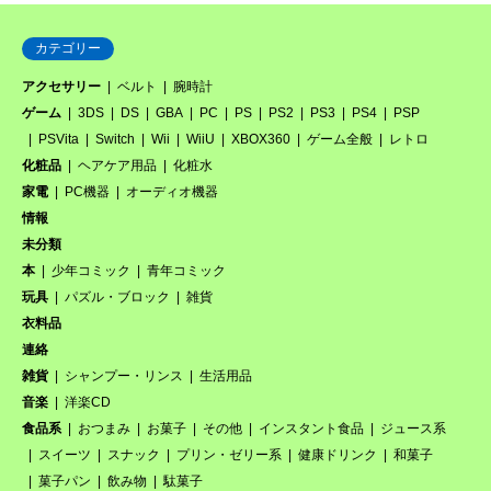
カテゴリー
アクセサリー
ベルト
腕時計
ゲーム
3DS
DS
GBA
PC
PS
PS2
PS3
PS4
PSP
PSVita
Switch
Wii
WiiU
XBOX360
ゲーム全般
レトロ
化粧品
ヘアケア用品
化粧水
家電
PC機器
オーディオ機器
情報
未分類
本
少年コミック
青年コミック
玩具
パズル・ブロック
雑貨
衣料品
連絡
雑貨
シャンプー・リンス
生活用品
音楽
洋楽CD
食品系
おつまみ
お菓子
その他
インスタント食品
ジュース系
スイーツ
スナック
プリン・ゼリー系
健康ドリンク
和菓子
菓子パン
飲み物
駄菓子