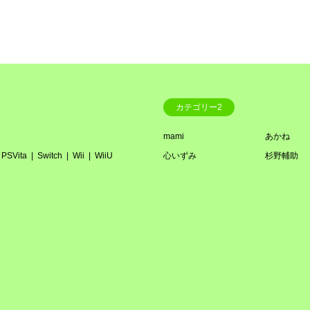
カテゴリー2
mami
あかね
PSVita
Switch
Wii
WiiU
心いずみ
杉野輔助