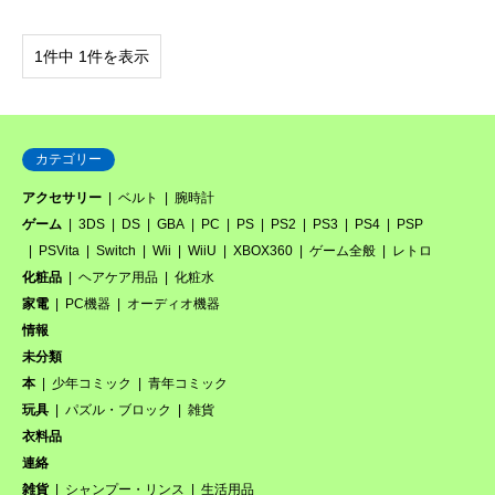
1件中 1件を表示
カテゴリー
アクセサリー
ベルト
腕時計
ゲーム
3DS
DS
GBA
PC
PS
PS2
PS3
PS4
PSP
PSVita
Switch
Wii
WiiU
XBOX360
ゲーム全般
レトロ
化粧品
ヘアケア用品
化粧水
家電
PC機器
オーディオ機器
情報
未分類
本
少年コミック
青年コミック
玩具
パズル・ブロック
雑貨
衣料品
連絡
雑貨
シャンプー・リンス
生活用品