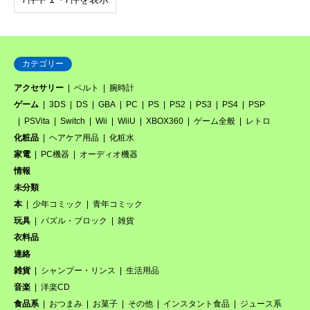
カテゴリー
アクセサリー
ベルト
腕時計
ゲーム
3DS
DS
GBA
PC
PS
PS2
PS3
PS4
PSP
PSVita
Switch
Wii
WiiU
XBOX360
ゲーム全般
レトロ
化粧品
ヘアケア用品
化粧水
家電
PC機器
オーディオ機器
情報
未分類
本
少年コミック
青年コミック
玩具
パズル・ブロック
雑貨
衣料品
連絡
雑貨
シャンプー・リンス
生活用品
音楽
洋楽CD
食品系
おつまみ
お菓子
その他
インスタント食品
ジュース系