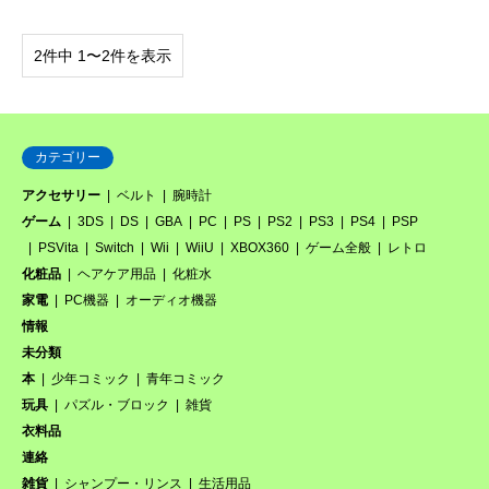
2件中 1〜2件を表示
カテゴリー
アクセサリー
ベルト
腕時計
ゲーム
3DS
DS
GBA
PC
PS
PS2
PS3
PS4
PSP
PSVita
Switch
Wii
WiiU
XBOX360
ゲーム全般
レトロ
化粧品
ヘアケア用品
化粧水
家電
PC機器
オーディオ機器
情報
未分類
本
少年コミック
青年コミック
玩具
パズル・ブロック
雑貨
衣料品
連絡
雑貨
シャンプー・リンス
生活用品