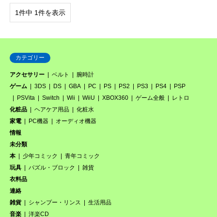
1件中 1件を表示
カテゴリー
アクセサリー
ベルト
腕時計
ゲーム
3DS
DS
GBA
PC
PS
PS2
PS3
PS4
PSP
PSVita
Switch
Wii
WiiU
XBOX360
ゲーム全般
レトロ
化粧品
ヘアケア用品
化粧水
家電
PC機器
オーディオ機器
情報
未分類
本
少年コミック
青年コミック
玩具
パズル・ブロック
雑貨
衣料品
連絡
雑貨
シャンプー・リンス
生活用品
音楽
洋楽CD