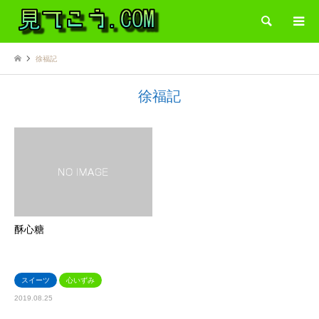
検索
徐福記
徐福記
酥心糖
スイーツ
心いずみ
2019.08.25