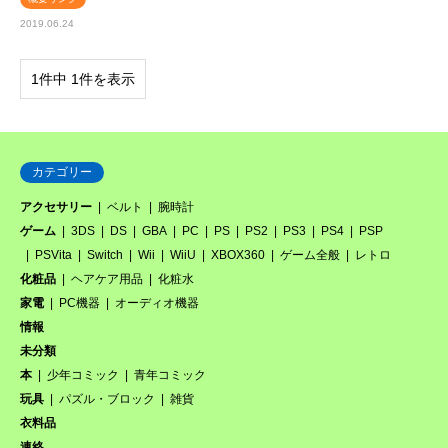
2019.06.24
1件中 1件を表示
カテゴリー
アクセサリー
ベルト
腕時計
ゲーム
3DS
DS
GBA
PC
PS
PS2
PS3
PS4
PSP
PSVita
Switch
Wii
WiiU
XBOX360
ゲーム全般
レトロ
化粧品
ヘアケア用品
化粧水
家電
PC機器
オーディオ機器
情報
未分類
本
少年コミック
青年コミック
玩具
パズル・ブロック
雑貨
衣料品
連絡