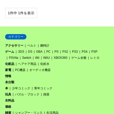
1件中 1件を表示
カテゴリー
アクセサリー
ベルト
腕時計
ゲーム
3DS
DS
GBA
PC
PS
PS2
PS3
PS4
PSP
PSVita
Switch
Wii
WiiU
XBOX360
ゲーム全般
レトロ
化粧品
ヘアケア用品
化粧水
家電
PC機器
オーディオ機器
情報
未分類
本
少年コミック
青年コミック
玩具
パズル・ブロック
雑貨
衣料品
連絡
雑貨
シャンプー・リンス
生活用品