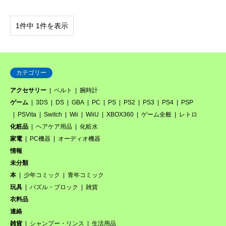
1件中 1件を表示
カテゴリー
アクセサリー
ベルト
腕時計
ゲーム
3DS
DS
GBA
PC
PS
PS2
PS3
PS4
PSP
PSVita
Switch
Wii
WiiU
XBOX360
ゲーム全般
レトロ
化粧品
ヘアケア用品
化粧水
家電
PC機器
オーディオ機器
情報
未分類
本
少年コミック
青年コミック
玩具
パズル・ブロック
雑貨
衣料品
連絡
雑貨
シャンプー・リンス
生活用品