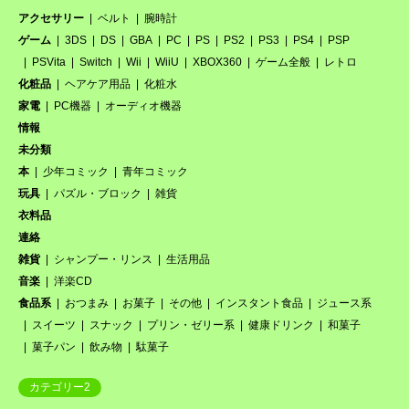
アクセサリー
ベルト
腕時計
ゲーム
3DS
DS
GBA
PC
PS
PS2
PS3
PS4
PSP
PSVita
Switch
Wii
WiiU
XBOX360
ゲーム全般
レトロ
化粧品
ヘアケア用品
化粧水
家電
PC機器
オーディオ機器
情報
未分類
本
少年コミック
青年コミック
玩具
パズル・ブロック
雑貨
衣料品
連絡
雑貨
シャンプー・リンス
生活用品
音楽
洋楽CD
食品系
おつまみ
お菓子
その他
インスタント食品
ジュース系
スイーツ
スナック
プリン・ゼリー系
健康ドリンク
和菓子
菓子パン
飲み物
駄菓子
カテゴリー2